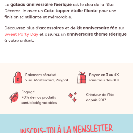
Le
gâteau anniversaire féerique
est le clou de la fête.
Décorez-le avec un
Cake topper étoile filante
pour une
finition scintillante et mémorable.
Découvrez plus d'
accessoires
et de
kit anniversaire fée
sur
Sweet Party Day
et assurez un
anniversaire theme féerique
à votre enfant.
Paiement sécurisé
Payez en 3 ou 4X
Visa, Mastercard, Paypal
sans frais dès 80€
Engagé
Créateur de fête
70% de nos produits
depuis 2013
sont biodégradables
INSCRIS-TOI À LA NEWSLETTER