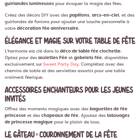
guirlandes lumineuses
pour évoquer la magie des fées.
Créez des décors DIY avec des
papillons
,
arcs-en-ciel
, et des
guirlandes de fanions pour ajouter une touche personnelle à
votre
décoration fée anniversaire
.
ÉLÉGANCE ET MAGIE SUR VOTRE TABLE DE FÊTE
L'harmonie est clé dans la
déco de table fée clochette
.
Optez pour des
assiettes Fée
et
gobelets fée
, disponibles
exclusivement sur
Sweet Party Day
. Complétez avec des
chemins de table et des serviettes assortis pour une table
vraiment féerique.
ACCESSOIRES ENCHANTEURS POUR LES JEUNES
INVITÉS
Offrez des moments magiques avec des
baguettes de fée
princesse
et des
chapeaux de fée
. Ajoutez des
tatouages
de princesse magique
pour le plaisir de tous.
LE GÂTEAU : COURONNEMENT DE LA FÊTE