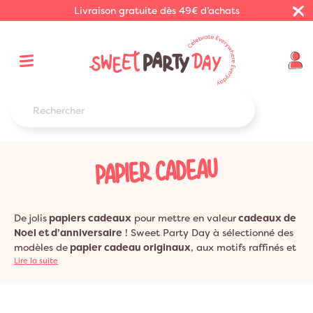
Livraison gratuite dès 49€ d’achats
PAPIER CADEAU
De jolis
papiers cadeaux
pour mettre en valeur
cadeaux de
Noel et d’anniversaire
! Sweet Party Day à sélectionné des
modèles de
papier cadeau originaux
, aux motifs raffinés et
soignés, pour un
Lire la suite
emballage cadeau
à la hauteur de votre
cadeau ! Craquez pour le papier cadeau à personnaliser en
papier ardoise ou aux motifs design. Du
papier cadeau
original
avec de jolis designs, car l’emballage cadeau est