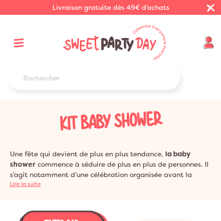
Livraison gratuite dès 49€ d’achats
KIT BABY SHOWER
Une fête qui devient de plus en plus tendance,
la baby
shower
commence à séduire de plus en plus de personnes. Il
s’agit notamment d’une célébration organisée avant la
naissance du bébé et c’est un membre de la famille ou une
Lire la suite
amie qui assure son organisation. Bientôt maman ? Si vous
êtes à la recherche de
décorations pour sublimer votre
fête
, les kits baby shower proposé chez Sweet Party Day