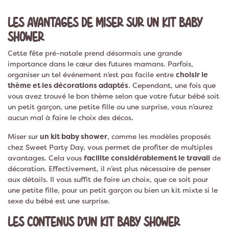
de votre baby shower
. Que ce soit vous ou vos amies qui se
LES AVANTAGES DE MISER SUR UN KIT BABY
chargent de l’
organisation de la baby shower
, il n’est pas
toujours simple de trouver le bon thème, la deco qui va bien
SHOWER
et le temps pour préparer la fête. Ces
kit deco baby shower
Cette fête pré-natale prend désormais une grande
contiennent tout ce qu’il faut organiser une baby shower
importance dans le cœur des futures mamans. Parfois,
d’exception en un rien de temps. Que vous attendiez un
organiser un tel événement n’est pas facile entre
bébé garçon ou un bébé fille ou même si vous ne connaissez
choisir le
thème et les décorations adaptés
pas encore le sexe de bébé, vous trouverez forcément le
. Cependant, une fois que
kit
vous avez trouvé le bon thème selon que votre futur bébé soit
pour baby shower
qui vous convient.
un petit garçon, une petite fille ou une surprise, vous n’aurez
aucun mal à faire le choix des décos.
Miser sur
un kit baby shower
, comme les modèles proposés
chez Sweet Party Day, vous permet de profiter de multiples
avantages. Cela vous
facilite considérablement le travail
de
décoration. Effectivement, il n’est plus nécessaire de penser
aux détails. Il vous suffit de faire un choix, que ce soit pour
une petite fille, pour un petit garçon ou bien un kit mixte si le
sexe du bébé est une surprise.
LES CONTENUS D’UN KIT BABY SHOWER