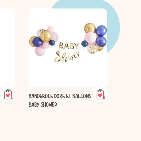
BANDEROLE DORÉ ET BALLONS
BALLON C
BABY SHOWER
BE