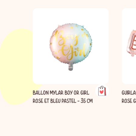
BALLON MYLAR BOY OR GIRL
GUIRL
EL
ROSE ET BLEU PASTEL - 35 CM
ROSE G