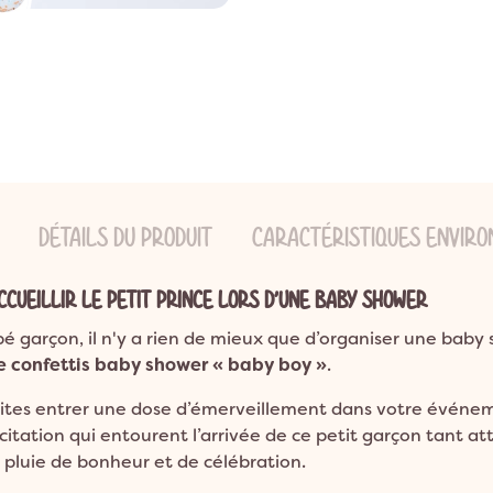
ns
ion Bohème
Garden Party
Décoration Emoji
ns
on Champêtre
Pool Party
Décoration Glace
ns et plus
on Nature
Pyjama Party
Décoration Fluo
DO
Décoration Magicien
Décoration Cirque
Décoration Ferme
Décoration Fête foraine
DÉTAILS DU PRODUIT
CARACTÉRISTIQUES ENVIR
Décoration Casino
CCUEILLIR LE PETIT PRINCE LORS D’UNE BABY SHOWER
ébé garçon, il n'y a rien de mieux que d’organiser une bab
e confettis baby shower « baby boy »
.
 faites entrer une dose d’émerveillement dans votre événe
xcitation qui entourent l’arrivée de ce petit garçon tant att
e pluie de bonheur et de célébration.