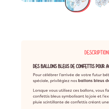
Anniversaire 8 a
Décoration Années 80 & Disco
Décorat
Anniversaire 9 a
Décoration Hip Hop
Décorati
Anniversaire 10 a
Anniversaire 1 an
Décoration Ballerine
Décorati
ANNIVERSAIRE A
Décoration Rock
DESCRIPTION
DES BALLONS BLEUS DE CONFETTIS POUR A
Pour célébrer l’arrivée de votre futur b
spéciale, privilégiez nos
ballons bleus d
Lorsque vous utilisez ces ballons, vous
confettis bleus symbolisant la joie et l’e
pluie scintillante de confettis créant un