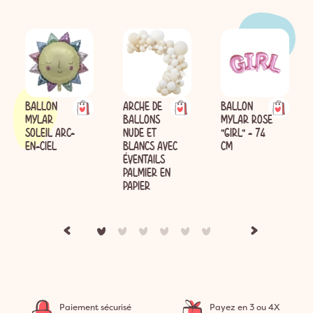
BALLON
ARCHE DE
BALLON
MYLAR
BALLONS
MYLAR ROSE
SOLEIL ARC-
NUDE ET
"GIRL" - 74
EN-CIEL
BLANCS AVEC
CM
ÉVENTAILS
PALMIER EN
PAPIER
Paiement sécurisé
Payez en 3 ou 4X