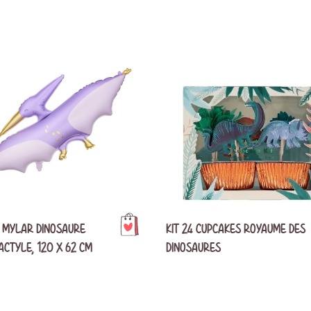
ns
ion Bohème
Garden Party
Décoration Emoji
ns
on Champêtre
Pool Party
Décoration Glace
ns et plus
on Nature
Pyjama Party
Décoration Fluo
DO
Décoration Magicien
Décoration Cirque
Décoration Ferme
Décoration Fête foraine
Décoration Casino
 MYLAR DINOSAURE
KIT 24 CUPCAKES ROYAUME DES
CTYLE, 120 X 62 CM
DINOSAURES