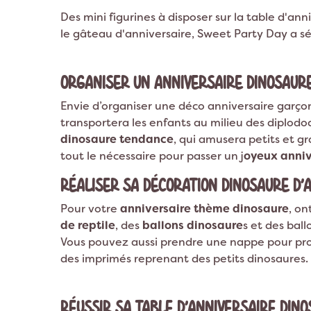
Des mini figurines à disposer sur la table d'a
le gâteau d'anniversaire, Sweet Party Day a sé
ORGANISER UN ANNIVERSAIRE DINOSAURE
Envie d’organiser une déco anniversaire garço
transportera les enfants au milieu des diplodo
dinosaure tendance
, qui amusera petits et 
tout le nécessaire pour passer un j
oyeux anniv
RÉALISER SA DÉCORATION DINOSAURE D’A
Pour votre
anniversaire thème dinosaure
, on
de reptile
, des
ballons dinosaure
s et des bal
Vous pouvez aussi prendre une nappe pour pro
des imprimés reprenant des petits dinosaures.
RÉUSSIR SA TABLE D’ANNIVERSAIRE DINO