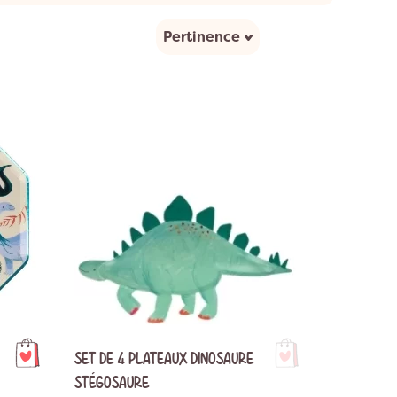
ion Lama
Décoration Espace
Pertinence
on Panda
on Chat
SET DE 4 PLATEAUX DINOSAURE
STÉGOSAURE