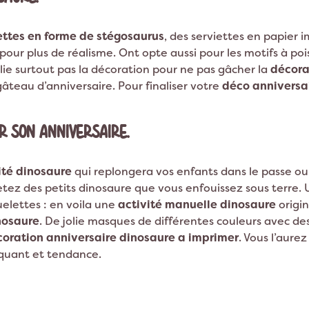
ettes en forme de stégosaurus
, des serviettes en papier
pour plus de réalisme. Ont opte aussi pour les motifs à po
blie surtout pas la décoration pour ne pas gâcher la
décora
âteau d’anniversaire. Pour finaliser votre
déco anniversa
R SON ANNIVERSAIRE.
ité dinosaure
qui replongera vos enfants dans le passe ou a
etez des petits dinosaure que vous enfouissez sous terre.
quelettes : en voila une
activité manuelle dinosaure
origi
nosaure
. De jolie masques de différentes couleurs avec des
oration anniversaire dinosaure a imprimer
. Vous l’aure
quant et tendance.