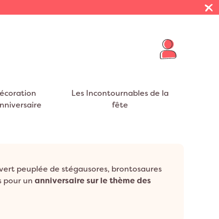
écoration
Les Incontournables de la
nniversaire
fête
R THÈMES
E VIE DE JEUNE FILLE
 PRÉSENTOIRS
FUMIGÈNES
BALLONS BABY SHOWER
NAPPES
VOYAGE
eurs
EVJF
on Cheval
Décoration Mexique
ar Nuages
t EVJF
on Cygne
Décoration Tropical
 vert peuplée de stégausores, brontosaures
S
RUBANS
on Flamant rose
Décoration Jungle
s pour un
anniversaire sur le thème des
on Dinosaure
Décoration USA
on Dragon
Décoration Safari