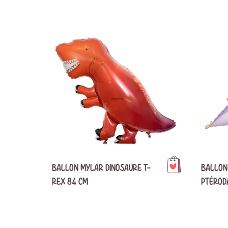
Anniversaire 8 a
Décoration Années 80 & Disco
Décorat
Anniversaire 9 a
Décoration Hip Hop
Décorati
Anniversaire 10 a
Anniversaire 1 an
Décoration Ballerine
Décorati
ANNIVERSAIRE A
Décoration Rock
BALLON MYLAR DINOSAURE T-
BALLON
REX 84 CM
PTÉRODA