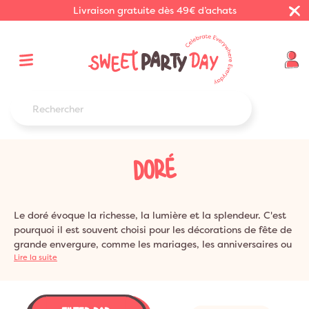
Livraison gratuite dès 49€ d’achats
DORÉ
Le doré évoque la richesse, la lumière et la splendeur. C'est
pourquoi il est souvent choisi pour les décorations de fête de
grande envergure, comme les mariages, les anniversaires ou
les réveillons. Nous vous donnons quelques conseils pour
Lire la suite
réussir votre
Déco sur le thème
doré. Ils vous aideront à
instaurer une ambiance festive, élégante, conviviale et
inoubliable pour vos invités.