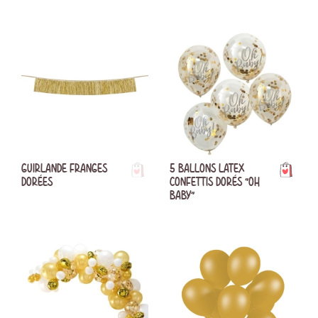
GUIRLANDE FRANGES
5 BALLONS LATEX
DORÉES
CONFETTIS DORÉS "OH
BABY"