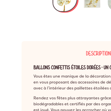

Anniversaire 8 a
Décoration Années 80 & Disco
Décorat
Anniversaire 9 a
Décoration Hip Hop
Décorati
Anniversaire 10 a
Anniversaire 1 an
Décoration Ballerine
Décorati
ANNIVERSAIRE A
Décoration Rock
DESCRIPTION
BALLONS CONFETTIS ÉTOILES DORÉES : UN 
Vous êtes une manique de la décoration ?
en vous proposant des accessoires de déc
avec à l’intérieur des paillettes étoilées
Rendez vos fêtes plus attrayantes grâce 
biodégradables et certifiés par des orga
est joué. Vous pouvez les accrocher où vo