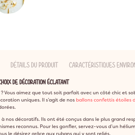

ns
ion Bohème
Garden Party
Décoration Emoji
ns
on Champêtre
Pool Party
Décoration Glace
ns et plus
on Nature
Pyjama Party
Décoration Fluo
DO
Décoration Magicien
Décoration Cirque
Décoration Ferme
Décoration Fête foraine
DÉTAILS DU PRODUIT
CARACTÉRISTIQUES ENVIR
Décoration Casino
CHOIX DE DÉCORATION ÉCLATANT
 Vous aimez que tout soit parfait avec un côté chic et so
oration uniques. Il s’agit de nos
ballons confettis étoiles 
 dorées.
à nos décoratifs. Ils ont été conçus dans le plus grand res
nismes reconnus. Pour les gonfler, servez-vous d’un hélium
us le désirez grâce aux rubans qui y sont reliés.