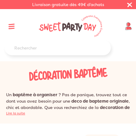
Livraison gratuite dès 49€ d’achats
DÉCORATION BAPTÊME
Un
baptême à organiser
? Pas de panique, trouvez tout ce
dont vous avez besoin pour une
deco de bapteme originale
,
chic et abordable. Que vous recherchiez de la
decoration de
table pour un bapteme
Lire la suite
de fille, ou de garcon, notre
sélection regorge de vaisselle et de décoration parfaitement
adaptée à ce type d'évènement. Laissez vous guider et
imaginez une deco qui vous ressemble : chic et dans l'air du