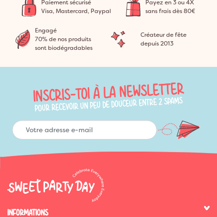
Paiement sécurisé
Payez en 3 ou 4X
Visa, Mastercard, Paypal
sans frais dès 80€
Engagé
Créateur de fête
70% de nos produits
depuis 2013
sont biodégradables
INSCRIS-TOI À LA NEWSLETTER
POUR RECEVOIR UN PEU DE DOUCEUR ENTRE 2 SPAMS
INFORMATIONS