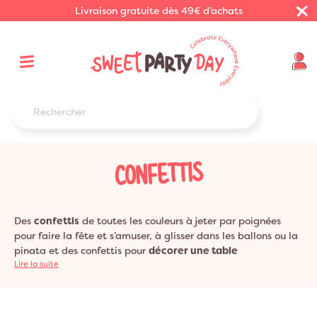
Livraison gratuite dès 49€ d’achats
CONFETTIS
Des
confettis
de toutes les couleurs à jeter par poignées
pour faire la fête et s’amuser, à glisser dans les ballons ou la
pinata et des confettis pour
décorer une table
d’anniversaire
Lire la suite
ou de baby shower. Sweet Party Day à
sélectionné pour vous des
confettis en papier de soie
, en
forme d'étoile, de coeur... Mais découvrez aussi les
confettis
en forme de chevaux
, petites voitures et plein d'autres,