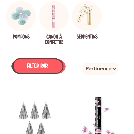
pour des
confettis originaux
que vous ne trouverez nulle
part ailleurs !
POMPONS
CANON À
SERPENTINS
CONFETTIS
FILTER PAR
Pertinence