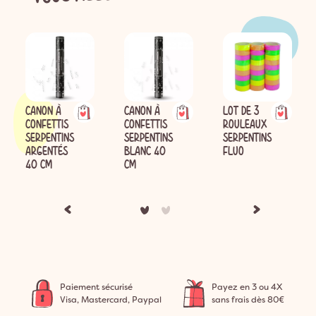
CANON À
CANON À
LOT DE 3
CONFETTIS
CONFETTIS
ROULEAUX
SERPENTINS
SERPENTINS
SERPENTINS
ARGENTÉS
BLANC 40
FLUO
40 CM
CM
Paiement sécurisé
Payez en 3 ou 4X
Visa, Mastercard, Paypal
sans frais dès 80€