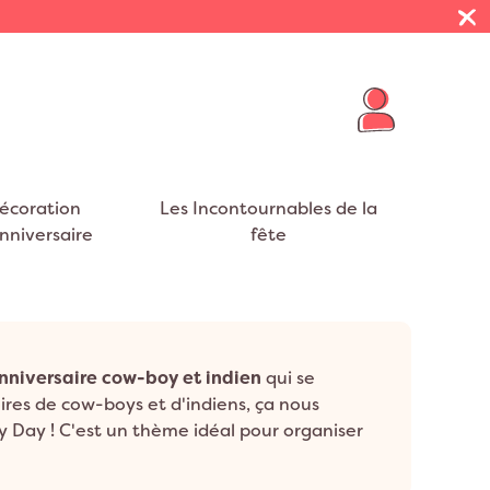
écoration
Les Incontournables de la
nniversaire
fête
R THÈMES
E VIE DE JEUNE FILLE
 PRÉSENTOIRS
FUMIGÈNES
BALLONS BABY SHOWER
NAPPES
VOYAGE
eurs
EVJF
on Cheval
Décoration Mexique
ar Nuages
t EVJF
on Cygne
Décoration Tropical
nniversaire cow-boy et indien
qui se
S
RUBANS
on Flamant rose
Décoration Jungle
toires de cow-boys et d'indiens, ça nous
y Day ! C'est un thème idéal pour organiser
on Dinosaure
Décoration USA
tites activités en 2 groupes : cow-boy et
on Dragon
Décoration Safari
 tout sur les tipis, les flèches, les arcs, les