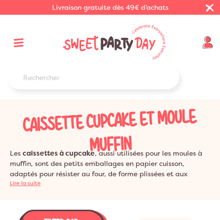
Livraison gratuite dès 49€ d’achats
CAISSETTE CUPCAKE ET MOULE
MUFFIN
Les
caissettes à cupcake
, aussi utilisées pour les moules à
muffin, sont des petits emballages en papier cuisson,
adaptés pour résister au four, de forme plissées et aux
couleurs et motifs variés, idéals pour donner de la couleur à
Lire la suite
votre buffet de baby shower ou votre table d'anniversaire.
Une jolie caissette à cupcake ou muffin en papier ou rigide
pour réaliser facilement vos petits gâteaux. La plupart de