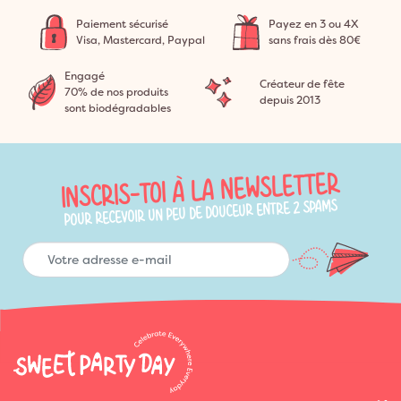
Paiement sécurisé
Payez en 3 ou 4X
Visa, Mastercard, Paypal
sans frais dès 80€
Engagé
Créateur de fête
70% de nos produits
depuis 2013
sont biodégradables
INSCRIS-TOI À LA NEWSLETTER
POUR RECEVOIR UN PEU DE DOUCEUR ENTRE 2 SPAMS