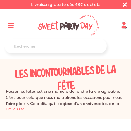
Livraison gratuite dès 49€ d’achats
LES INCONTOURNABLES DE LA
FÊTE
Passer les fêtes est une manière de rendre la vie agréable.
C’est pour cela que nous multiplions les occasions pour nous
faire plaisir. Cela dit, qu’il s’agisse d’un anniversaire, de la
révélation du sexe d’un enfant, de mariage… il y a des
Lire la suite
Incontournables de la fête.
Sweet Party Day
vous les
présente.