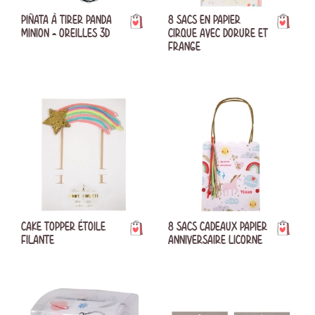
PIÑATA À TIRER PANDA
8 SACS EN PAPIER
MINION - OREILLES 3D
CIRQUE AVEC DORURE ET
FRANGE
CAKE TOPPER ÉTOILE
8 SACS CADEAUX PAPIER
FILANTE
ANNIVERSAIRE LICORNE