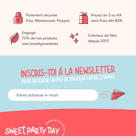
Paiement sécurisé
Payez en 3 ou 4X
Visa, Mastercard, Paypal
sans frais dès 80€
Engagé
Créateur de fête
70% de nos produits
depuis 2013
sont biodégradables
INSCRIS-TOI À LA NEWSLETTER
POUR RECEVOIR UN PEU DE DOUCEUR ENTRE 2 SPAMS