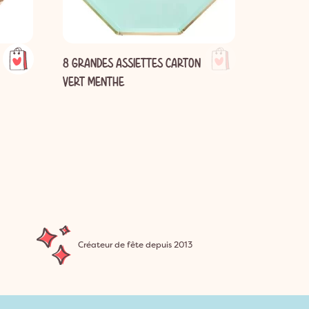
8 GRANDES ASSIETTES CARTON
8 ASSIET
VERT MENTHE
MANETTE 
Créateur de fête depuis 2013