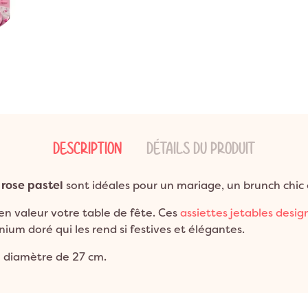
ns
ion Bohème
Garden Party
Décoration Emoji
ns
on Champêtre
Pool Party
Décoration Glace
ns et plus
on Nature
Pyjama Party
Décoration Fluo
DO
Décoration Magicien
Décoration Cirque
Décoration Ferme
Décoration Fête foraine
DESCRIPTION
DÉTAILS DU PRODUIT
Décoration Casino
 rose pastel
sont idéales pour un mariage, un brunch chic 
 en valeur votre table de fête. Ces
assiettes jetables desig
ium doré qui les rend si festives et élégantes.
n diamètre de 27 cm.