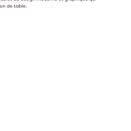
ion Lama
Décoration Espace
on de table.
on Panda
on Chat