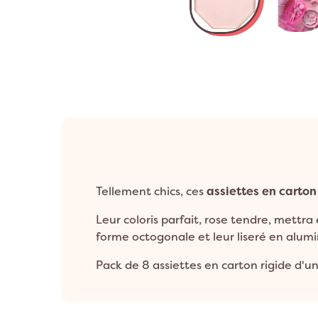
Anniversaire 8 a
Décoration Années 80 & Disco
Décorat
Anniversaire 9 a
Décoration Hip Hop
Décorati
Anniversaire 10 a
Anniversaire 1 an
Décoration Ballerine
Décorati
ANNIVERSAIRE A
Décoration Rock
Tellement chics, ces
assiettes en carton
Leur coloris parfait, rose tendre, mettra
forme octogonale et leur liseré en alumin
Pack de 8 assiettes en carton rigide d'u