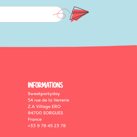
INFORMATIONS
Sweetpartyday
54 rue de la Verrerie
Z.A Village ERO
84700 SORGUES
France
+33 9 78 45 23 78