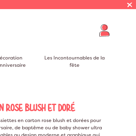
écoration
Les Incontournables de la
nniversaire
fête
R THÈMES
E VIE DE JEUNE FILLE
 PRÉSENTOIRS
FUMIGÈNES
BALLONS BABY SHOWER
NAPPES
VOYAGE
eurs
EVJF
on Cheval
Décoration Mexique
ar Nuages
t EVJF
on Cygne
Décoration Tropical
ON ROSE BLUSH ET DORÉ
S
RUBANS
on Flamant rose
Décoration Jungle
ssiettes en carton rose blush et dorées pour
on Dinosaure
Décoration USA
rsaire, de baptême ou de baby shower ultra
on Dragon
Décoration Safari
tables au design moderne et graphique qui