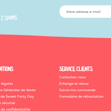
 2 SPAMS
ATIONS
SERVICE CLIENTS
Contactez-nous
 légales
Echange et retour
ns Générales de Vente
Suivre ma commande
 de Sweet Party Day
Formulaire de rétractation
 sécurisé
 de confidentialité