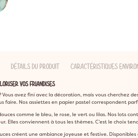
ns
ion Bohème
Garden Party
Décoration Emoji
ns
on Champêtre
Pool Party
Décoration Glace
ns et plus
on Nature
Pyjama Party
Décoration Fluo
DO
Décoration Magicien
Décoration Cirque
Décoration Ferme
Décoration Fête foraine
DÉTAILS DU PRODUIT
CARACTÉRISTIQUES ENVIR
Décoration Casino
LORISER VOS FRIANDISES
 Vous avez fini avec la décoration, mais vous cherchez de
vous faire. Nos assiettes en papier pastel correspondent pa
douces comme le bleu, le rose, le vert ou lilas. Nos lots co
. Elles conviennent à tous les thèmes. C’est le choix tend
uces créent une ambiance joyeuse et festive. Disponibles en