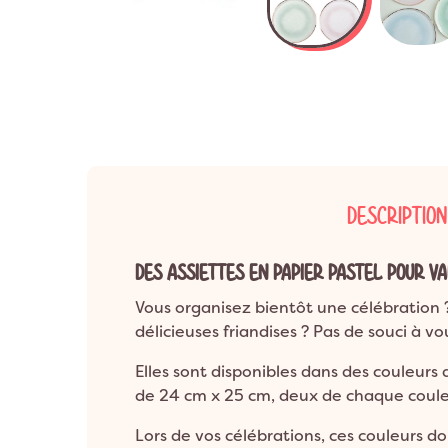
Anniversaire 8 a
Décoration Années 80 & Disco
Décorat
Anniversaire 9 a
Décoration Hip Hop
Décorati
Anniversaire 10 a
Anniversaire 1 an
Décoration Ballerine
Décorati
ANNIVERSAIRE A
Décoration Rock
DESCRIPTION
DES ASSIETTES EN PAPIER PASTEL POUR VA
Vous organisez bientôt une célébration ?
délicieuses friandises ? Pas de souci à 
Elles sont disponibles dans des couleurs 
de 24 cm x 25 cm, deux de chaque couleur
Lors de vos célébrations, ces couleurs do