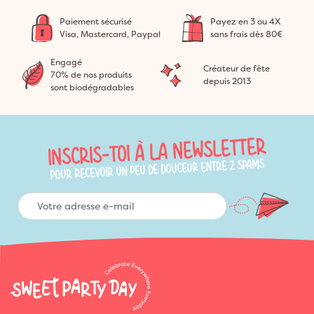
Paiement sécurisé
Payez en 3 ou 4X
Visa, Mastercard, Paypal
sans frais dès 80€
Engagé
Créateur de fête
70% de nos produits
depuis 2013
sont biodégradables
INSCRIS-TOI À LA NEWSLETTER
POUR RECEVOIR UN PEU DE DOUCEUR ENTRE 2 SPAMS