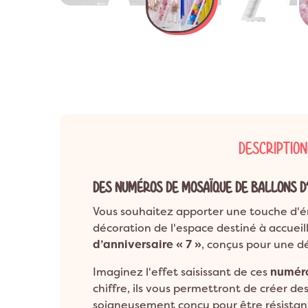

Anniversaire 8 a
Décoration Années 80 & Disco
Décorat
Anniversaire 9 a
Décoration Hip Hop
Décorati
Anniversaire 10 a
Anniversaire 1 an
Décoration Ballerine
Décorati
ANNIVERSAIRE A
Décoration Rock
DESCRIPTION
DES NUMÉROS DE MOSAÏQUE DE BALLONS D’
Vous souhaitez apporter une touche d'é
décoration de l'espace destiné à accueil
d’anniversaire « 7 »
, conçus pour une d
Imaginez l'effet saisissant de ces
numéro
chiffre, ils vous permettront de créer 
soigneusement conçu pour être résistan