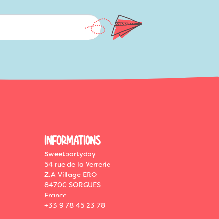
INFORMATIONS
Sweetpartyday
54 rue de la Verrerie
Z.A Village ERO
84700 SORGUES
France
+33 9 78 45 23 78