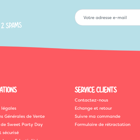
 2 SPAMS
ATIONS
SERVICE CLIENTS
Contactez-nous
 légales
Echange et retour
ns Générales de Vente
Suivre ma commande
 de Sweet Party Day
Formulaire de rétractation
 sécurisé