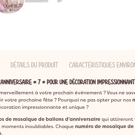

ns
ion Bohème
Garden Party
Décoration Emoji
ns
on Champêtre
Pool Party
Décoration Glace
ns et plus
on Nature
Pyjama Party
Décoration Fluo
DO
Décoration Magicien
Décoration Cirque
Décoration Ferme
Décoration Fête foraine
DÉTAILS DU PRODUIT
CARACTÉRISTIQUES ENVIR
Décoration Casino
ANNIVERSAIRE « 7 » POUR UNE DÉCORATION IMPRESSIONNANT
merveillement à votre prochain événement ? Vous ne savez
lir votre prochaine fête ? Pourquoi ne pas opter pour nos
écoration impressionnante et unique ?
s de mosaïque de ballons d’anniversaire
qui attireront 
des moments inoubliables. Chaque
numéro de mosaïque de b
t.