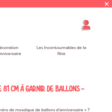
écoration
Les Incontournables de la
nniversaire
fête
R THÈMES
E VIE DE JEUNE FILLE
 PRÉSENTOIRS
FUMIGÈNES
BALLONS BABY SHOWER
NAPPES
VOYAGE
eurs
EVJF
on Cheval
Décoration Mexique
ar Nuages
t EVJF
on Cygne
Décoration Tropical
 81 CM À GARNIR DE BALLONS -
S
RUBANS
on Flamant rose
Décoration Jungle
on Dinosaure
Décoration USA
on Dragon
Décoration Safari
éro de mosaïque de ballons d’anniversaire « 7