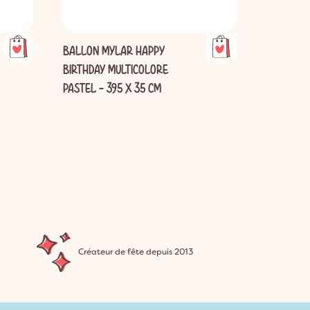
BALLON MYLAR HAPPY
10 BALLO
BIRTHDAY MULTICOLORE
ANNIVERS
PASTEL - 395 X 35 CM
Créateur de fête depuis 2013