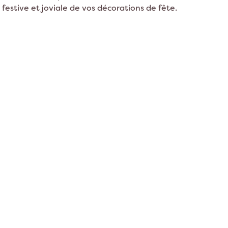
ion Lama
Décoration Espace
festive et joviale de vos décorations de fête.
on Panda
on Chat