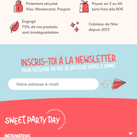
Paiement sécurisé
Payez en 3 ou 4X
Visa, Mastercard, Paypal
sans frais dès 80€
Engagé
Créateur de fête
70% de nos produits
depuis 2013
sont biodégradables
INSCRIS-TOI À LA NEWSLETTER
POUR RECEVOIR UN PEU DE DOUCEUR ENTRE 2 SPAMS
INFORMATIONS