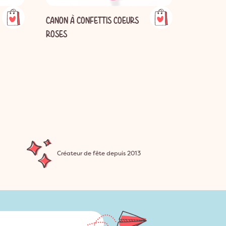
CANON À CONFETTIS COEURS
CONFETTI
ROSES
Créateur de fête depuis 2013