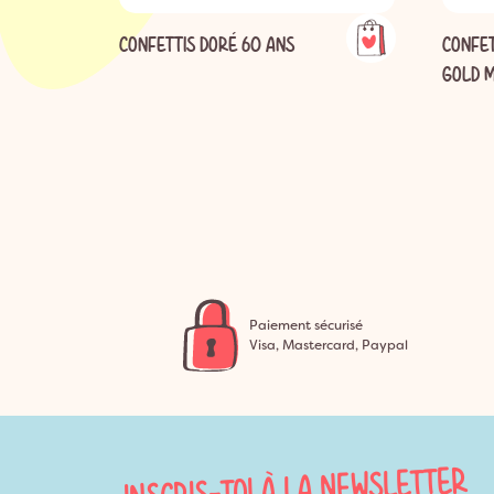
EU
CONFETTIS DORÉ 60 ANS
CONFET
GOLD M
Paiement sécurisé
Visa, Mastercard, Paypal
INSCRIS-TOI À LA NEWSLETTER