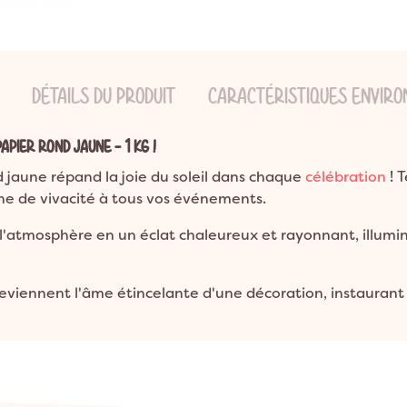
ns
ion Bohème
Garden Party
Décoration Emoji
ns
on Champêtre
Pool Party
Décoration Glace
ns et plus
on Nature
Pyjama Party
Décoration Fluo
DÉTAILS DU PRODUIT
CARACTÉRISTIQUES ENVIR
DO
Décoration Magicien
Décoration Cirque
APIER ROND JAUNE - 1 KG !
Décoration Ferme
 jaune répand la joie du soleil dans chaque
célébration
! T
Décoration Fête foraine
he de vivacité à tous vos événements.
Décoration Casino
 l'atmosphère en un éclat chaleureux et rayonnant, illum
eviennent l'âme étincelante d'une décoration, instauran