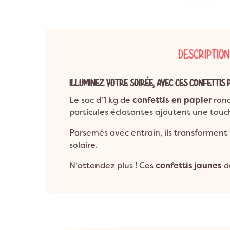
Anniversaire 8 a
Décoration Années 80 & Disco
Décorat
Anniversaire 9 a
Décoration Hip Hop
Décorati
Anniversaire 10 a
Anniversaire 1 an
Décoration Ballerine
Décorati
DESCRIPTION
ANNIVERSAIRE A
Décoration Rock
ILLUMINEZ VOTRE SOIRÉE, AVEC CES CONFETTIS P
Le sac d'1 kg de
confettis en papier
rond
particules éclatantes ajoutent une touc
Parsemés avec entrain, ils transforment
solaire.
N'attendez plus ! Ces
confettis jaunes
d