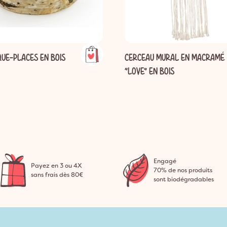
UE-PLACES EN BOIS
CERCEAU MURAL EN MACRAMÉ
"LOVE" EN BOIS
Engagé
Payez en 3 ou 4X
70% de nos produits
sans frais dès 80€
sont biodégradables