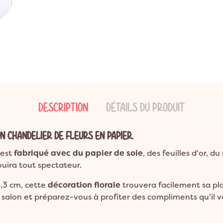
ns
ion Bohème
Garden Party
Décoration Emoji
ns
on Champêtre
Pool Party
Décoration Glace
ns et plus
on Nature
Pyjama Party
Décoration Fluo
DO
Décoration Magicien
Décoration Cirque
Décoration Ferme
Décoration Fête foraine
DESCRIPTION
DÉTAILS DU PRODUIT
Décoration Casino
N CHANDELIER DE FLEURS EN PAPIER.
 est
fabriqué avec du papier de soie
, des feuilles d'or, d
louira tout spectateur.
8,3 cm, cette
décoration florale
trouvera facilement sa pl
salon et préparez-vous à profiter des compliments qu'il v