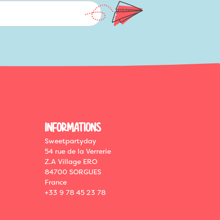
INFORMATIONS
Sweetpartyday
54 rue de la Verrerie
Z.A Village ERO
84700 SORGUES
France
+33 9 78 45 23 78