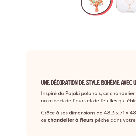
Anniversaire 8 a
Décoration Années 80 & Disco
Décorat
Anniversaire 9 a
Décoration Hip Hop
Décorati
Anniversaire 10 a
Anniversaire 1 an
Décoration Ballerine
Décorati
ANNIVERSAIRE A
Décoration Rock
UNE DÉCORATION DE STYLE BOHÊME AVEC U
Inspiré du Pajaki polonais, ce chandelier
un aspect de fleurs et de feuilles qui éb
Grâce à ses dimensions de 48,3 x 71 x 4
ce
chandelier à fleurs
pêche dans votre 