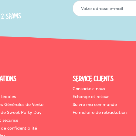
 2 SPAMS
ATIONS
SERVICE CLIENTS
Contactez-nous
 légales
Echange et retour
ns Générales de Vente
Suivre ma commande
 de Sweet Party Day
Formulaire de rétractation
 sécurisé
 de confidentialité