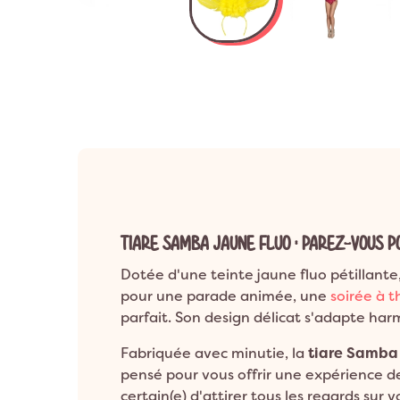
Anniversaire 8 a
Décoration Années 80 & Disco
Décorat
Anniversaire 9 a
Décoration Hip Hop
Décorati
Anniversaire 10 a
Anniversaire 1 an
Décoration Ballerine
Décorati
ANNIVERSAIRE A
Décoration Rock
TIARE SAMBA JAUNE FLUO : PAREZ-VOUS 
Dotée d'une teinte jaune fluo pétillante,
pour une parade animée, une
soirée à 
parfait. Son design délicat s'adapte har
Fabriquée avec minutie, la
tiare Samba
pensé pour vous offrir une expérience de 
certain(e) d'attirer tous les regards sur v