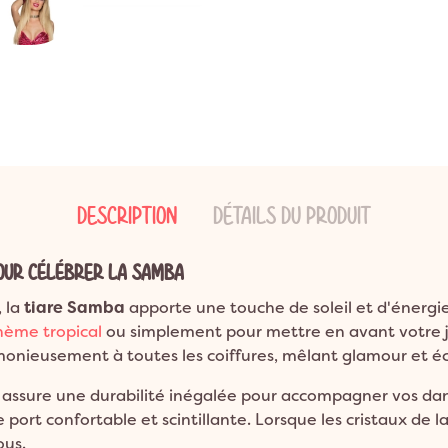
ns
ion Bohème
Garden Party
Décoration Emoji
ns
on Champêtre
Pool Party
Décoration Glace
ns et plus
on Nature
Pyjama Party
Décoration Fluo
DO
Décoration Magicien
Décoration Cirque
Décoration Ferme
Décoration Fête foraine
DESCRIPTION
DÉTAILS DU PRODUIT
Décoration Casino
POUR CÉLÉBRER LA SAMBA
 la
tiare Samba
apporte une touche de soleil et d'énergi
thème tropical
ou simplement pour mettre en avant votre joi
monieusement à toutes les coiffures, mêlant glamour et éc
assure une durabilité inégalée pour accompagner vos dan
port confortable et scintillante. Lorsque les cristaux de la
ous.