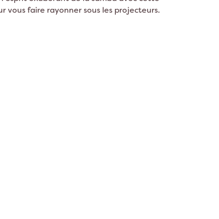
ion Lama
Décoration Espace
r vous faire rayonner sous les projecteurs.
on Panda
on Chat