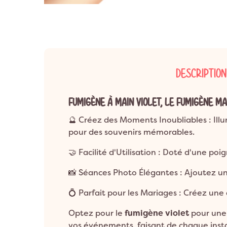
Anniversaire 8 a
Décoration Années 80 & Disco
Décorat
Anniversaire 9 a
Décoration Hip Hop
Décorati
Anniversaire 10 a
Anniversaire 1 an
Décoration Ballerine
Décorati
ANNIVERSAIRE A
Décoration Rock
DESCRIPTION
FUMIGÈNE À MAIN VIOLET, LE FUMIGÈNE M
🔮 Créez des Moments Inoubliables : Illu
pour des souvenirs mémorables.
🤝 Facilité d'Utilisation : Doté d'une poi
📸 Séances Photo Élégantes : Ajoutez u
💍 Parfait pour les Mariages : Créez un
Optez pour le
fumigène violet
pour une 
vos événements, faisant de chaque ins