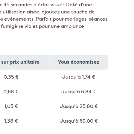
ion Lama
Décoration Espace
5 secondes d'éclat visuel. Doté d'une
 utilisation aisée, ajoutez une touche de
on Panda
os événements. Parfait pour mariages, séances
on Chat
le fumigène violet pour une ambiance
sur prix unitaire
Vous économisez
0,35 €
Jusqu'à 1,74 €
0,68 €
Jusqu'à 6,84 €
1,03 €
Jusqu'à 25,80 €
1,38 €
Jusqu'à 69,00 €