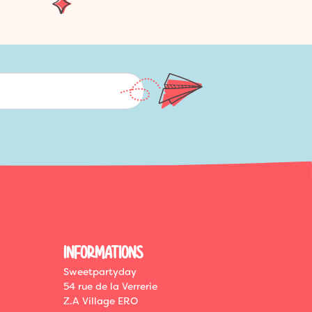
INFORMATIONS
Sweetpartyday
54 rue de la Verrerie
Z.A Village ERO