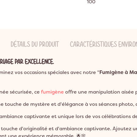
100
ns
ion Bohème
Garden Party
Décoration Emoji
ns
on Champêtre
Pool Party
Décoration Glace
ns et plus
on Nature
Pyjama Party
Décoration Fluo
DO
Décoration Magicien
DÉTAILS DU PRODUIT
CARACTÉRISTIQUES ENVIR
Décoration Cirque
Décoration Ferme
ARIAGE PAR EXCELLENCE.
Décoration Fête foraine
minez vos occasions spéciales avec notre "
Décoration Casino
Fumigène à Mai
gnée sécurisée, ce
fumigène
offre une manipulation aisée 
ne touche de mystère et d'élégance à vos séances photo,
e ambiance captivante et unique lors de vos célébrations d
touche d'originalité et d'ambiance captivante. Ajoutez u
tant une expérience mémorable. 🌟🌸