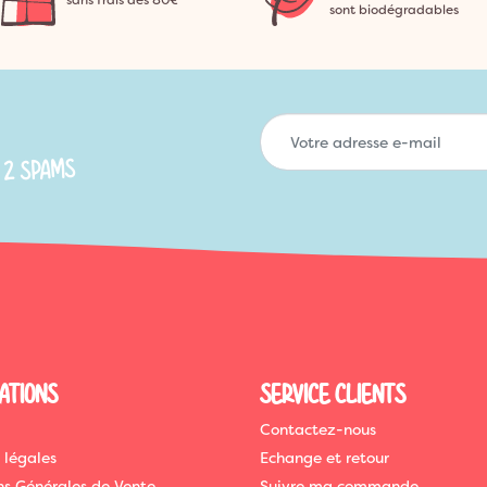
sans frais dès 80€
sont biodégradables
 2 SPAMS
ATIONS
SERVICE CLIENTS
Contactez-nous
 légales
Echange et retour
ns Générales de Vente
Suivre ma commande