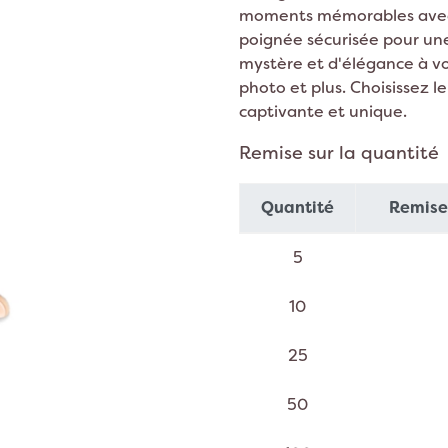
s Merveilles
The Voice
ers enfant
Décoration Mariage Nature
Décorat
moments mémorables avec 4
poignée sécurisée pour une
ARÇON
 et livres d'or
Décorati
mystère et d'élégance à v
te
Décorati
 RETRAITE
CARNAVAL
photo et plus. Choisissez 
tball
boy et Indien
captivante et unique.
mpier
Remise sur la quantité
valier
ja
ntier
Quantité
Remise 
ice
 Garçon
5
IVERSAIRE MIXTE
IVERSAIRE PAR AGE
10
ns
ns
25
ns
ns
PARTY
DIVERS
50
ns
on Chic
Barbecue Party
Décoration Cactus
ns