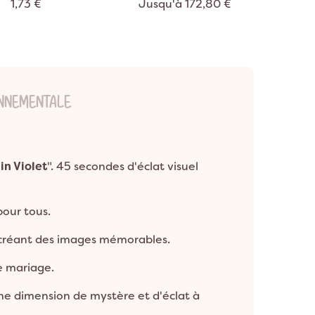
1,73 €
Jusqu'à 172,80 €
ONNEMENTALE
n Violet
". 45 secondes d'éclat visuel
pour tous.
 créant des images mémorables.
e mariage.
ne dimension de mystère et d'éclat à