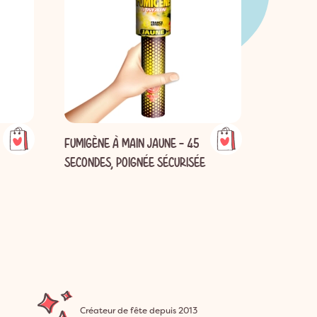
FUMIGÈNE À MAIN JAUNE - 45
FUMIGÈNE
SECONDES, POIGNÉE SÉCURISÉE
FUMÉE R
Créateur de fête depuis 2013