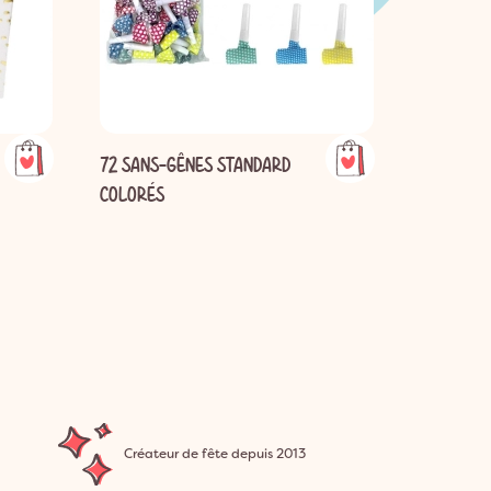
72 SANS-GÊNES STANDARD
CHAPEAU 
COLORÉS
ARGENTÉ
Créateur de fête depuis 2013