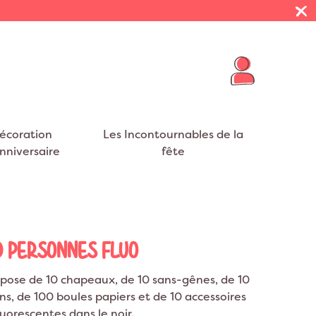
écoration
Les Incontournables de la
nniversaire
fête
R THÈMES
E VIE DE JEUNE FILLE
 PRÉSENTOIRS
FUMIGÈNES
BALLONS BABY SHOWER
NAPPES
VOYAGE
eurs
EVJF
on Cheval
Décoration Mexique
ar Nuages
t EVJF
on Cygne
Décoration Tropical
0 PERSONNES FLUO
S
RUBANS
on Flamant rose
Décoration Jungle
mpose de 10 chapeaux, de 10 sans-gênes, de 10
on Dinosaure
Décoration USA
ns, de 100 boules papiers et de 10 accessoires
on Dragon
Décoration Safari
luorescentes dans le noir.