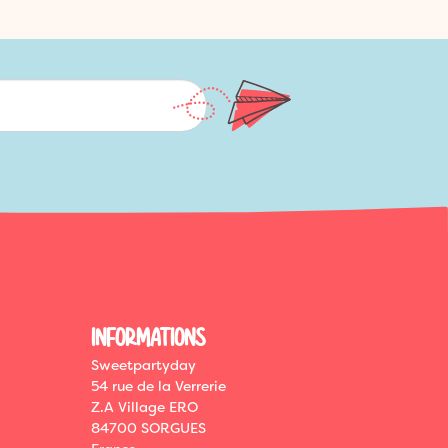
INFORMATIONS
Sweetpartyday
54 rue de la Verrerie
Z.A Village ERO
84700 SORGUES