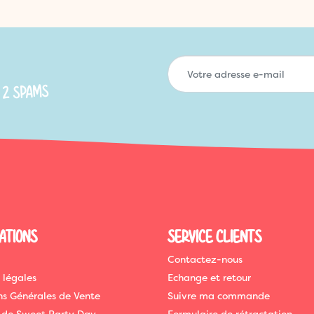
 2 SPAMS
ATIONS
SERVICE CLIENTS
Contactez-nous
 légales
Echange et retour
ns Générales de Vente
Suivre ma commande