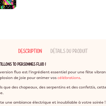
ns
ion Bohème
Garden Party
Décoration Emoji
ns
on Champêtre
Pool Party
Décoration Glace
ns et plus
on Nature
Pyjama Party
Décoration Fluo
DO
Décoration Magicien
Décoration Cirque
Décoration Ferme
Décoration Fête foraine
DESCRIPTION
DÉTAILS DU PRODUIT
Décoration Casino
TILLONS 10 PERSONNES FLUO !
ersion fluo est l'ingrédient essentiel pour une fête vibran
xplosion de joie pour animer vos
célébrations
.
tels que des chapeaux, des serpentins et des confettis, c
e.
te une ambiance électrique et inoubliable à votre soirée 