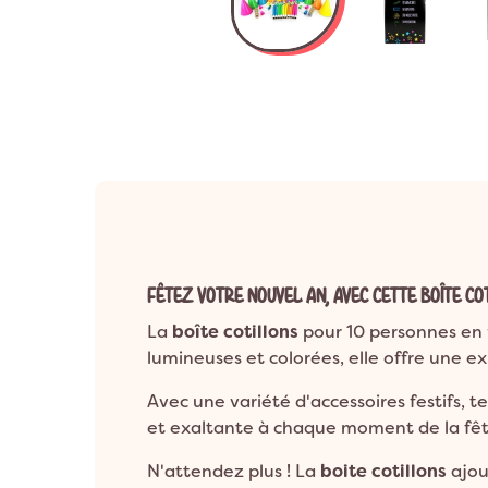
Anniversaire 8 a
Décoration Années 80 & Disco
Décorat
Anniversaire 9 a
Décoration Hip Hop
Décorati
Anniversaire 10 a
Anniversaire 1 an
Décoration Ballerine
Décorati
ANNIVERSAIRE A
Décoration Rock
FÊTEZ VOTRE NOUVEL AN, AVEC CETTE BOÎTE CO
La
boîte cotillons
pour 10 personnes en v
lumineuses et colorées, elle offre une e
Avec une variété d'accessoires festifs, 
et exaltante à chaque moment de la fêt
N'attendez plus ! La
boite cotillons
ajou