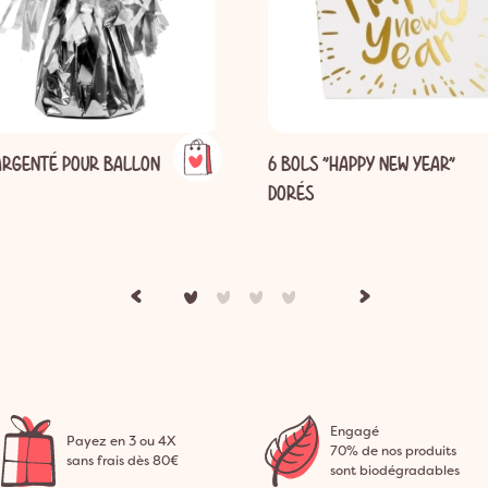
ARGENTÉ POUR BALLON
6 BOLS "HAPPY NEW YEAR"
DORÉS
Engagé
Payez en 3 ou 4X
70% de nos produits
sans frais dès 80€
sont biodégradables