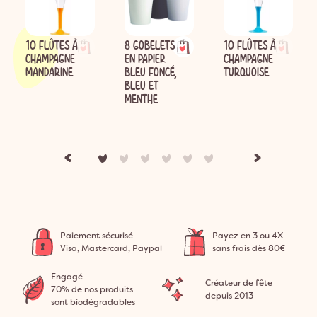
10 FLÛTES À
8 GOBELETS
10 FLÛTES À
CHAMPAGNE
EN PAPIER
CHAMPAGNE
MANDARINE
BLEU FONCÉ,
TURQUOISE
BLEU ET
MENTHE
Paiement sécurisé
Payez en 3 ou 4X
Visa, Mastercard, Paypal
sans frais dès 80€
Engagé
Créateur de fête
70% de nos produits
depuis 2013
sont biodégradables