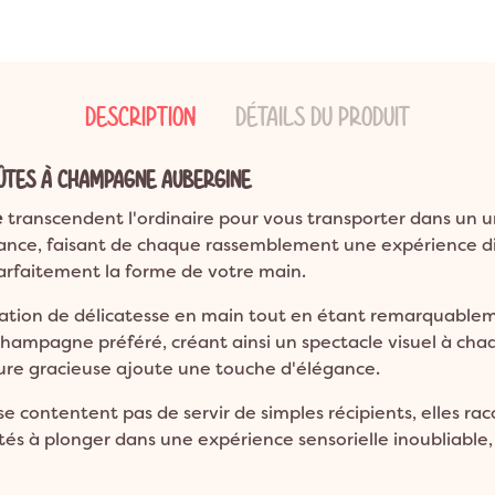
ns
ion Bohème
Garden Party
Décoration Emoji
ns
on Champêtre
Pool Party
Décoration Glace
ns et plus
on Nature
Pyjama Party
Décoration Fluo
DESCRIPTION
DÉTAILS DU PRODUIT
DO
Décoration Magicien
Décoration Cirque
LÛTES À CHAMPAGNE AUBERGINE
Décoration Ferme
e
transcendent l'ordinaire pour vous transporter dans un u
Décoration Fête foraine
ance, faisant de chaque rassemblement une expérience di
Décoration Casino
arfaitement la forme de votre main.
sation de délicatesse en main tout en étant remarquableme
champagne préféré, créant ainsi un spectacle visuel à cha
bure gracieuse ajoute une touche d'élégance.
e contentent pas de servir de simples récipients, elles rac
ités à plonger dans une expérience sensorielle inoubliable, 