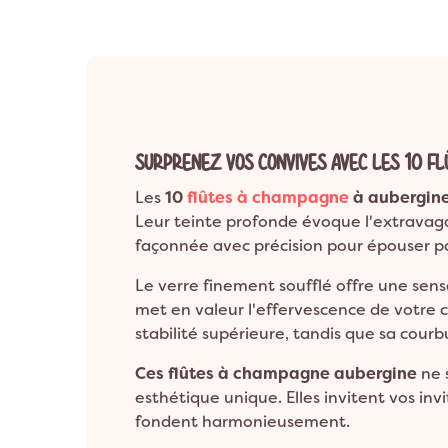
Anniversaire 8 a
Décoration Années 80 & Disco
Décorat
Anniversaire 9 a
Décoration Hip Hop
Décorati
Anniversaire 10 a
Anniversaire 1 an
Décoration Ballerine
Décorati
ANNIVERSAIRE A
Décoration Rock
SURPRENEZ VOS CONVIVES AVEC LES 10 F
Les
10
flûtes à champagne
à aubergin
Leur teinte profonde évoque l'extravag
façonnée avec précision pour épouser p
Le verre finement soufflé offre une sen
met en valeur l'effervescence de votre 
stabilité supérieure, tandis que sa cour
Ces flûtes à champagne aubergine
ne s
esthétique unique. Elles invitent vos inv
fondent harmonieusement.