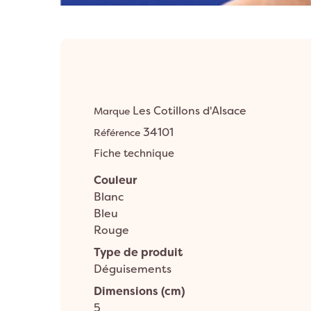
Anniversaire 8 a
Décoration Années 80 & Disco
Décorat
Anniversaire 9 a
Décoration Hip Hop
Décorati
Anniversaire 10 a
Anniversaire 1 an
Décoration Ballerine
Décorati
ANNIVERSAIRE A
Décoration Rock
Les Cotillons d'Alsace
Marque
34101
Référence
Fiche technique
Couleur
Blanc
Bleu
Rouge
Type de produit
Déguisements
Dimensions (cm)
5