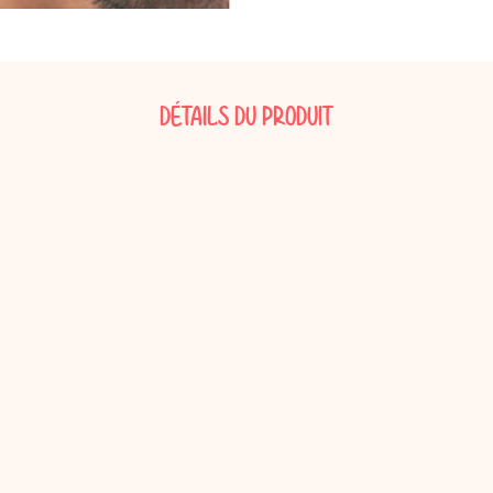
ns
ion Bohème
Garden Party
Décoration Emoji
ns
on Champêtre
Pool Party
Décoration Glace
ns et plus
on Nature
Pyjama Party
Décoration Fluo
DÉTAILS DU PRODUIT
DO
Décoration Magicien
Décoration Cirque
Décoration Ferme
Décoration Fête foraine
Décoration Casino