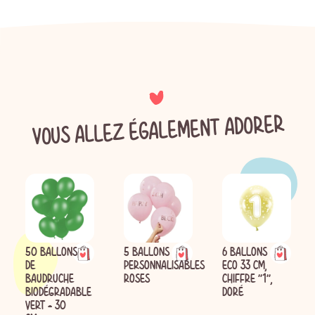
VOUS ALLEZ ÉGALEMENT ADORER
50 BALLONS
5 BALLONS
6 BALLONS
DE
PERSONNALISABLES
ECO 33 CM,
BAUDRUCHE
ROSES
CHIFFRE ''1'',
BIODÉGRADABLE
DORÉ
VERT - 30