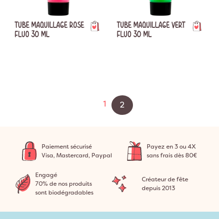
TUBE MAQUILLAGE ROSE
TUBE MAQUILLAGE VERT
FLUO 30 ML
FLUO 30 ML
Précédent
1
2
Paiement sécurisé
Payez en 3 ou 4X
Visa, Mastercard, Paypal
sans frais dès 80€
Engagé
Créateur de fête
70% de nos produits
depuis 2013
sont biodégradables