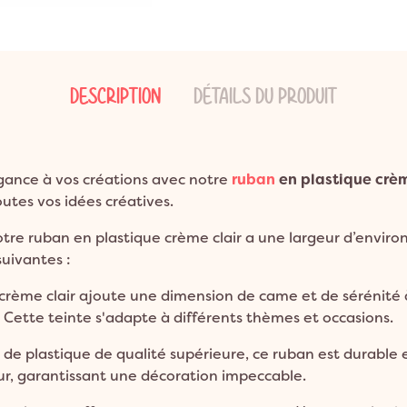
ns
ion Bohème
Garden Party
Décoration Emoji
ns
on Champêtre
Pool Party
Décoration Glace
ns et plus
on Nature
Pyjama Party
Décoration Fluo
DESCRIPTION
DÉTAILS DU PRODUIT
DO
Décoration Magicien
Décoration Cirque
Décoration Ferme
ance à vos créations avec notre
ruban
en plastique crèm
Décoration Fête foraine
tes vos idées créatives.
Décoration Casino
re ruban en plastique crème clair a une largeur d’environ 
 suivantes :
crème clair ajoute une dimension de came et de sérénité à
 Cette teinte s'adapte à différents thèmes et occasions.
 de plastique de qualité supérieure, ce ruban est durable e
rieur, garantissant une décoration impeccable.