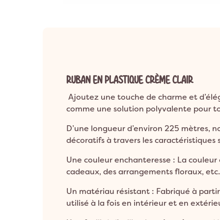
Anniversaire 8 a
Décoration Années 80 & Disco
Décorat
Anniversaire 9 a
Décoration Hip Hop
Décorati
Anniversaire 10 a
Anniversaire 1 an
Décoration Ballerine
Décorati
ANNIVERSAIRE A
Décoration Rock
RUBAN EN PLASTIQUE CRÈME CLAIR
Ajoutez une touche de charme et d’élég
comme une solution polyvalente pour tou
D’une longueur d’environ 225 mètres, not
décoratifs à travers les caractéristiques
Une couleur enchanteresse : La couleur 
cadeaux, des arrangements floraux, etc.
Un matériau résistant : Fabriqué à partir
utilisé à la fois en intérieur et en exté