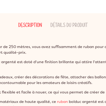
ns
ion Bohème
Garden Party
Décoration Emoji
ns
on Champêtre
Pool Party
Décoration Glace
ns et plus
on Nature
Pyjama Party
Décoration Fluo
DESCRIPTION
DÉTAILS DU PRODUIT
DO
Décoration Magicien
Décoration Cirque
Décoration Ferme
 de 250 mètres, vous avez suffisamment de ruban pour d
Décoration Fête foraine
t qualité-prix.
Décoration Casino
argenté est doté d'une finition brillante qui attire l'atte
deaux, créer des décorations de fête, attacher des ballon
ncontournable pour les amateurs de loisirs créatifs.
 flexible et facile à nouer, ce qui vous permet de créer de
matériaux de haute qualité, ce
ruban
bolduc argenté est d