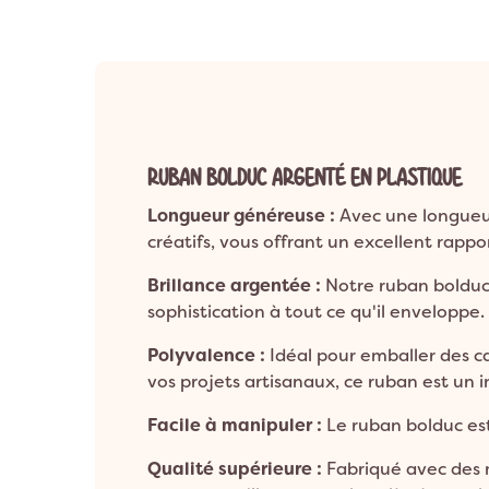
Anniversaire 8 a
Décoration Années 80 & Disco
Décorat
Anniversaire 9 a
Décoration Hip Hop
Décorati
Anniversaire 10 a
Anniversaire 1 an
Décoration Ballerine
Décorati
ANNIVERSAIRE A
Décoration Rock
RUBAN BOLDUC ARGENTÉ EN PLASTIQUE
Longueur généreuse :
Avec une longueur
créatifs, vous offrant un excellent rappor
Brillance argentée :
Notre ruban bolduc 
sophistication à tout ce qu'il enveloppe.
Polyvalence :
Idéal pour emballer des ca
vos projets artisanaux, ce ruban est un i
Facile à manipuler :
Le ruban bolduc est
Qualité supérieure :
Fabriqué avec des 