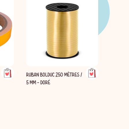
RUBAN BOLDUC 250 MÈTRES /
RUBAN BO
5 MM - DORÉ
MÈTRES