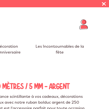
écoration
Les Incontournables de la
nniversaire
fête
R THÈMES
E VIE DE JEUNE FILLE
 PRÉSENTOIRS
FUMIGÈNES
BALLONS BABY SHOWER
NAPPES
VOYAGE
eurs
EVJF
on Cheval
Décoration Mexique
ar Nuages
t EVJF
on Cygne
Décoration Tropical
 MÈTRES / 5 MM - ARGENT
S
RUBANS
on Flamant rose
Décoration Jungle
nce scintillante à vos cadeaux, décorations
on Dinosaure
Décoration USA
aux avec notre ruban bolduc argent de 250
on Dragon
Décoration Safari
 est l'accessoire parfait pour toute occasion