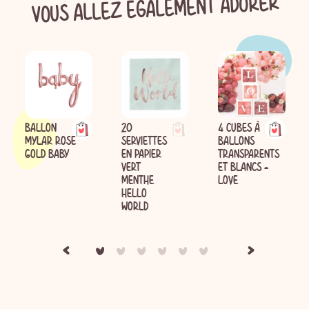
VOUS ALLEZ ÉGALEMENT ADORER
BALLON
20
4 CUBES À
MYLAR ROSE
SERVIETTES
BALLONS
GOLD BABY
EN PAPIER
TRANSPARENTS
VERT
ET BLANCS -
MENTHE
LOVE
HELLO
WORLD