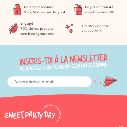
Paiement sécurisé
Payez en 3 ou 4X
Visa, Mastercard, Paypal
sans frais dès 80€
Engagé
Créateur de fête
70% de nos produits
depuis 2013
sont biodégradables
INSCRIS-TOI À LA NEWSLETTER
POUR RECEVOIR UN PEU DE DOUCEUR ENTRE 2 SPAMS