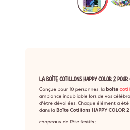
Anniversaire 8 a
Décoration Années 80 & Disco
Décorat
Anniversaire 9 a
Décoration Hip Hop
Décorati
Anniversaire 10 a
Anniversaire 1 an
Décoration Ballerine
Décorati
ANNIVERSAIRE A
Décoration Rock
LA BOÎTE COTILLONS HAPPY COLOR 2 POU
Conçue pour 10 personnes, la
boîte
coti
ambiance inoubliable lors de vos célébra
d'être dévoilées. Chaque élément a été 
dans la
Boîte Cotillons HAPPY COLOR 2
chapeaux de fête festifs ;