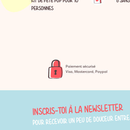
NS
KIT DE FÊTE POP POUR 10
6 SANS
PERSONNES
Paiement sécurisé
Visa, Mastercard, Paypal
INSCRIS-TOI À LA NEWSLETTER
POUR RECEVOIR UN PEU DE DOUCEUR ENTRE