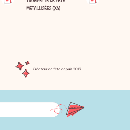
TROMPETTE DE FÊTE
CHAPEAU 
MÉTALLISÉES (X6)
ANNÉE'' 
Créateur de fête depuis 2013