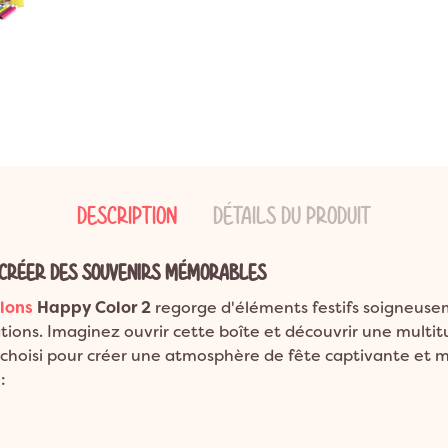
ns
ion Bohème
Garden Party
Décoration Emoji
ns
on Champêtre
Pool Party
Décoration Glace
ns et plus
on Nature
Pyjama Party
Décoration Fluo
DO
Décoration Magicien
Décoration Cirque
Décoration Ferme
Décoration Fête foraine
DESCRIPTION
DÉTAILS DU PRODUIT
Décoration Casino
R CRÉER DES SOUVENIRS MÉMORABLES
llons
Happy Color 2
regorge d'éléments festifs soigneuse
tions. Imaginez ouvrir cette boîte et découvrir une multit
choisi pour créer une atmosphère de fête captivante et m
: