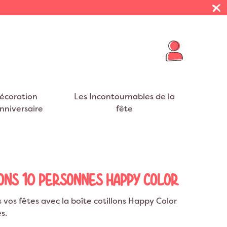
écoration
Les Incontournables de la
nniversaire
fête
R THÈMES
E VIE DE JEUNE FILLE
 PRÉSENTOIRS
FUMIGÈNES
BALLONS BABY SHOWER
NAPPES
VOYAGE
eurs
EVJF
on Cheval
Décoration Mexique
ar Nuages
t EVJF
on Cygne
Décoration Tropical
LONS 10 PERSONNES HAPPY COLOR
S
RUBANS
on Flamant rose
Décoration Jungle
vos fêtes avec la boîte cotillons Happy Color
on Dinosaure
Décoration USA
s.
on Dragon
Décoration Safari