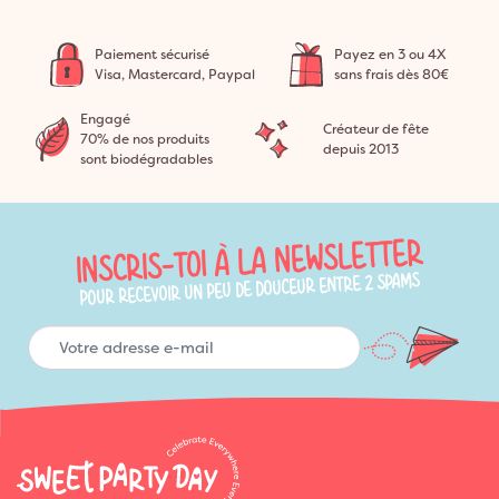
Paiement sécurisé
Payez en 3 ou 4X
Visa, Mastercard, Paypal
sans frais dès 80€
Engagé
Créateur de fête
70% de nos produits
depuis 2013
sont biodégradables
INSCRIS-TOI À LA NEWSLETTER
POUR RECEVOIR UN PEU DE DOUCEUR ENTRE 2 SPAMS